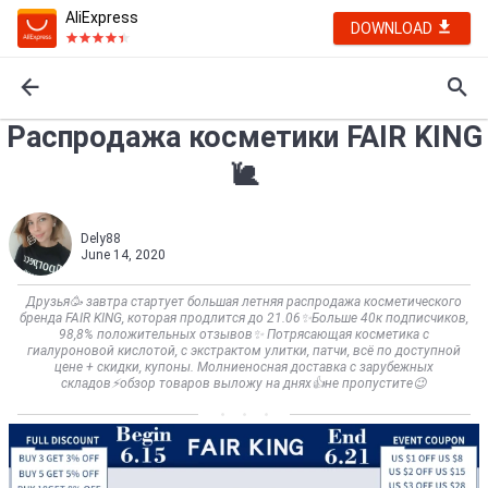
AliExpress
DOWNLOAD
Распродажа косметики FAIR KING
🐌
Dely88
June 14, 2020
Друзья🥳 завтра стартует большая летняя распродажа косметического
бренда FAIR KING, которая продлится до 21.06✨Больше 40к подписчиков,
98,8% положительных отзывов✨ Потрясающая косметика с
гиалуроновой кислотой, с экстрактом улитки, патчи, всë по доступной
цене + скидки, купоны. Молниеносная доставка с зарубежных
складов⚡обзор товаров выложу на днях👍не пропустите😉