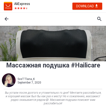
AliExpress
DOWNLOAD
Массажная подушка #Hailicare
SveTTlana_K
September 7, 2020
Вы устали после долгого и утомительно го дня? Мечтаете расслабиться,
и хороший массаж был бы как раз к месту! Но к сожалению, массажист
редко оказывается рядом😅. Массажная подушка поможет вам
расслабиться!