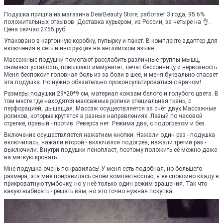
Подушка пришла из магазина DearBeauty Store, работает 3 года, 95.6%
положительных отзывов. Доставка курьером, из России, за четыре на 👌.
Цена сейчас 2755 руб.
Упаковано в картонную коробку, пупырку и пакет. В комплекте адаптер для
включения в сеть и инструкция на английском языке.
Массажные подушки помогают расслабить различные группы мышц,
снимают усталость, повышают иммунитет, лечат бессонницу и нервозность.
Меня беспокоит головная боль из-за боли в шее, и меня буквально спасает
эта подушка. Но нужно обязательно проконсультироваться с врачом!
Размеры подушки 29*20*9 см, материал кожзам белого и голубого цвета. В
том месте где находятся массажные ролики специальная ткань, с
перфорацией, дышащая. Массаж осуществляется за счёт двух Массажные
роликов, которые крутятся в разных направлениях. Левый по часовой
стрелке, правый - против. Реверса нет. Режима два, с подогревом и без.
Включение осуществляется нажатием кнопки. Нажали один раз - подушка
включилась, нажали второй - включился подогрев, нажали третий раз -
выключили. Внутри подушки пенопласт, поэтому положить её можно даже
на мягкую кровать.
Мне подушка очень понравилась! У меня есть подобная, но большего
размера, эта мне понравилась своей компактностью, я её спокойно кладу в
прикроватную тумбочку, но у неё только один режим вращения. Так что
какую выбирать - решать вам, но это точно нужная покупка.