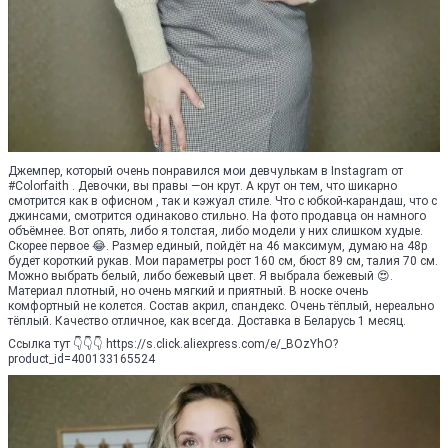
Джемпер, который очень понравился мои девчулькам в Instagram от
#Colorfaith . Девочки, вы правы —он крут. А крут он тем, что шикарно
смотрится как в офисном , так и кэжуал стиле. Что с юбкой-карандаш, что с
джинсами, смотрится одинаково стильно. На фото продавца он намного
объёмнее. Вот опять, либо я толстая, либо модели у них слишком худые.
Скорее первое 😂. Размер единый, пойдёт на 46 максимум, думаю на 48р
будет короткий рукав. Мои параметры рост 160 см, бюст 89 см, талия 70 см.
Можно выбрать белый, либо бежевый цвет. Я выбрала бежевый 😍.
Материал плотный, но очень мягкий и приятный. В носке очень
комфортный не колется. Состав акрил, спандекс. Очень тёплый, нереально
тёплый. Качество отличное, как всегда. Доставка в Беларусь 1 месяц.
Ссылка тут 👇👇👇 https://s.click.aliexpress.com/e/_BOzYhO?
product_id=400133165524