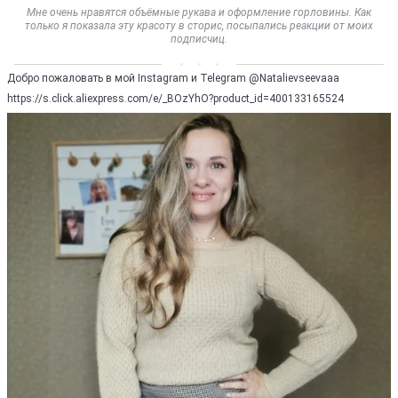
Мне очень нравятся объёмные рукава и оформление горловины. Как
только я показала эту красоту в сторис, посыпались реакции от моих
подписчиц.
Добро пожаловать в мой Instagram и Telegram @Natalievseevaaa
https://s.click.aliexpress.com/e/_BOzYhO?product_id=400133165524