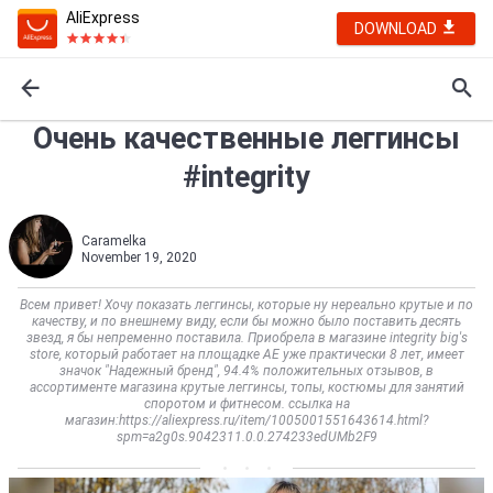
AliExpress
DOWNLOAD
Очень качественные леггинсы
#integrity
Caramelka
November 19, 2020
Всем привет! Хочу показать леггинсы, которые ну нереально крутые и по
качеству, и по внешнему виду, если бы можно было поставить десять
звезд, я бы непременно поставила. Приобрела в магазине integrity big's
store, который работает на площадке АЕ уже практически 8 лет, имеет
значок "Надежный бренд", 94.4% положительных отзывов, в
ассортименте магазина крутые леггинсы, топы, костюмы для занятий
споротом и фитнесом. ссылка на
магазин:https://aliexpress.ru/item/1005001551643614.html?
spm=a2g0s.9042311.0.0.274233edUMb2F9