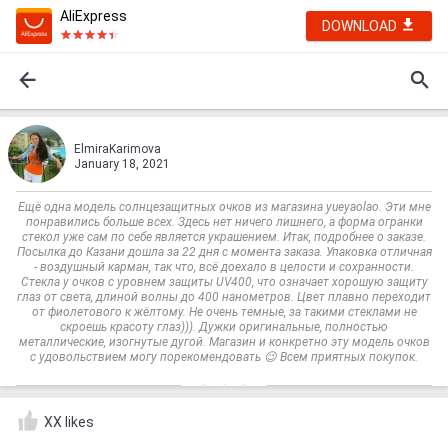
AliExpress
DOWNLOAD
ElmiraKarimova
January 18, 2021
Ещё одна модель солнцезащитных очков из магазина yueyaolao. Эти мне
понравились больше всех. Здесь нет ничего лишнего, а форма огранки
стекол уже сам по себе является украшением. Итак, подробнее о заказе.
Посылка до Казани дошла за 22 дня с момента заказа. Упаковка отличная
- воздушный карман, так что, всё доехало в целости и сохранности.
Стекла у очков с уровнем защиты UV400, что означает хорошую защиту
глаз от света, длиной волны до 400 нанометров. Цвет плавно переходит
от фиолетового к жёлтому. Не очень темные, за такими стеклами не
скроешь красоту глаз))). Дужки оригинальные, полностью
металлические, изогнутые дугой. Магазин и конкретно эту модель очков
с удовольствием могу порекомендовать 😉 Всем приятных покупок.
XX likes