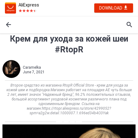
AliExpress
DOWNLOAD
Крем для ухода за кожей шеи
#RtopR
Caramelka
June 7, 2021
Второе средство из магазина RtopR Official Store - крем для ухода за
кожей шеи и подбородка.Магазин работает на площадке АЕ чуть больше
2 лет, имеет значок "Надежный бренд", 96.2% положительных отзывов,
большой ассортимент уходовой косметики различного плана под
одноименным брендом. Ссылка на
магазин:https://rtopr.aliexpress.ru/store/4299052?
spm=a2g2w.detail.1000007.1.696ed34b4O3Yak