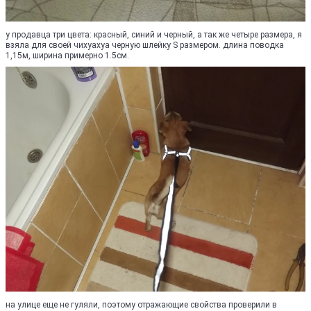
у продавца три цвета: красный, синий и черный, а так же четыре размера, я
взяла для своей чихуахуа черную шлейку S размером. длина поводка
1,15м, ширина примерно 1.5см.
на улице еще не гуляли, поэтому отражающие свойства проверили в