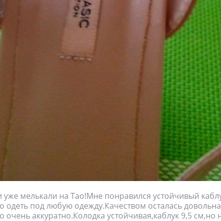
 уже мелькали на Тао!Мне понравился устойчивый кабл
о одеть под любую одежду.Качеством осталась довольна,
о очень аккуратно.Колодка устойчивая,каблук 9,5 см,но 