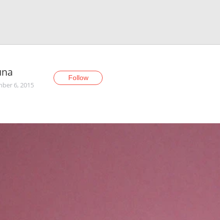
una
Follow
ber 6, 2015