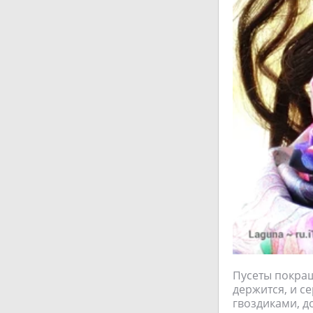
Пусеты покраш
держится, и с
гвоздиками, д