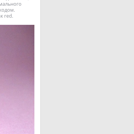
имального
кодом.
к red.