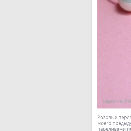
Розовые перла
моего предыду
переливами пе