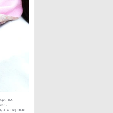
 крепко
ую с
, это первые