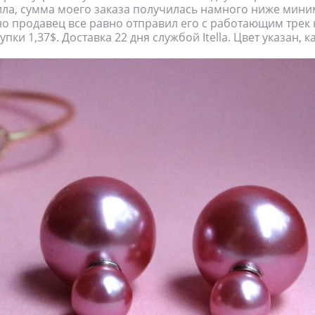
ила, сумма моего заказа получилась намного ниже мин
 но продавец все равно отправил его с работающим трек 
пки 1,37$. Доставка 22 дня службой Itella. Цвет указан, ка