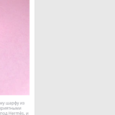
ому шарфу из
 приятными
 под Hermès, и