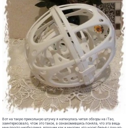
Вот на такую прикольную штучку я наткнулась читая обзоры на iTao,
заинтересовало, чтож это такое, а ознакомившись поняла, что эта вещь
мне просто необходима, впрочем как и многим, кто носит бельё с пуш-ап-