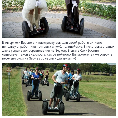
В Америке и Европе эти электроскутеры для своей работы активно
используют работники почтовых служб, полицейские. В некоторых странах
даже устраивают соревнования на Segway. В штате Калифорния
существует такой вид спорта, как сегвей-поло. Вы можете так же устроить
веселые гонки на Segway со своими друзьями. =)