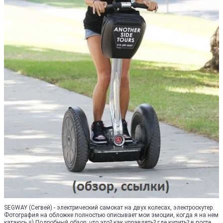
SEGWAY (Сегвей) - электрический самокат на двух колесах, электроскутер.
Фотография на обложке полностью описывает мои эмоции, когда я на нем
катаюсь =) Подробный обзор: что это? как управлять? где купить? в посте