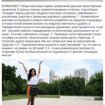
ВНИМАНИЕ!!! Теперь несколько правил управления данным транспортным
средством. В разных странах правила вождения и законы, под которые
попадает Segway разные. Выделю несколько основных, применимых к
российским дорогам и правилам дорожного движения. 1 - Внимательно
изучаем инструкцию и учимся сначала управлять на закрытых площадках
и только потом можем выехать на открытую местность и дороги. 2-
Передвигаться лучше по велосипедным дорожкам, если таковые есть. Если
нет - изучаем правила передвижения на велосипеде (досконально их не
знаю - поэтому советовать не буду). 3 - Проезжую часть пересекаем только
по зебре и в местах, обозначенных знаком пешеходного перехода. 4 -
Уступаем дорогу пешеходам. Мы же с Вами все таки на транспортном
средстве =) 5 - Оцениваем свою скорость в ходе "маневров". Ну, это как на
машине - не уверен, не обгоняй! =) 6 - Очень внимательно смотрим по
сторонам! Лучше вообще кататься на отдаленных от детских площадок
местах!