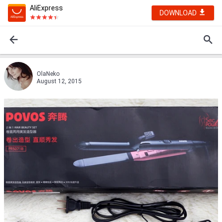
AliExpress
DOWNLOAD
OlaNeko
August 12, 2015