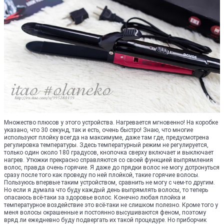
Множество плюсов у этого устройства. Нагревается мгновенно! На коробке
указано, что 30 секунд, так и есть, очень быстро! Знаю, что многие
используют плойку всегда на максимуме, даже там где, предусмотрена
регулировка температуры. Здесь температурный режим не регулируется,
только один около 180 градусов, кнопочка сверху включает и выключает
нагрев. Утюжки прекрасно справляются со своей функцией выпрямления
волос, правда очень горячие. Я даже до прядки волос не могу дотронуться
сразу после того как проведу по ней плойкой, такие горячие волосы.
Пользуюсь впервые таким устройством, сравнить не могу с чем-то другим.
Но если я думала что буду каждый день выпрямлять волосы, то теперь
опасаюсь всё-таки за здоровье волос. Конечно любая плойка и
температурное воздействие это всё-таки не слишком полезно. Кроме того у
меня волосы окрашенные и постоянно высушиваются феном, поэтому
вряд ли ежедневно буду подвергать их такой процедуре. Но приборчик