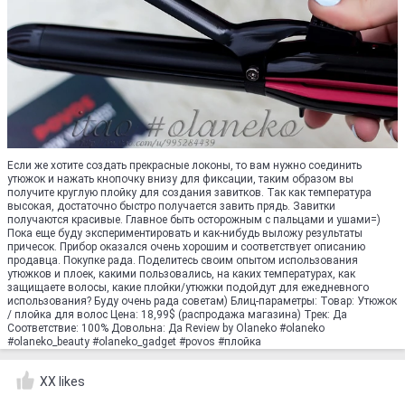
Если же хотите создать прекрасные локоны, то вам нужно соединить
утюжок и нажать кнопочку внизу для фиксации, таким образом вы
получите круглую плойку для создания завитков. Так как температура
высокая, достаточно быстро получается завить прядь. Завитки
получаются красивые. Главное быть осторожным с пальцами и ушами=)
Пока еще буду экспериментировать и как-нибудь выложу результаты
причесок. Прибор оказался очень хорошим и соответствует описанию
продавца. Покупке рада. Поделитесь своим опытом использования
утюжков и плоек, какими пользовались, на каких температурах, как
защищаете волосы, какие плойки/утюжки подойдут для ежедневного
использования? Буду очень рада советам) Блиц-параметры: Товар: Утюжок
/ плойка для волос Цена: 18,99$ (распродажа магазина) Трек: Да
Соответствие: 100% Довольна: Да Review by Olaneko #olaneko
#olaneko_beauty #olaneko_gadget #povos #плойка
XX likes