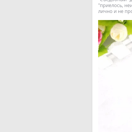
"приелось, неи
лично и не пр