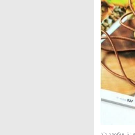
"Съедобный" д