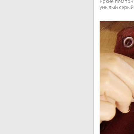
Яркие помпончи
унылый серый 