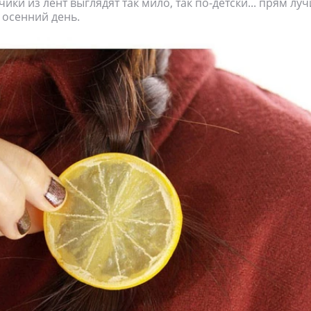
ки из лент выглядят так мило, так по-детски... прям луч
осенний день.