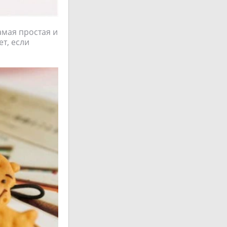
амая простая и
т, если