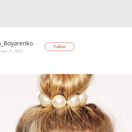
a_Boyarenko
Follow
ber 21, 2015