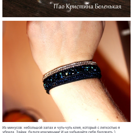
Из минусов: небольшой запах и чуть-чуть клея, который с легкостью я
убрала. Зайки, будьте красивыми! И не забывайте себя баловать :)