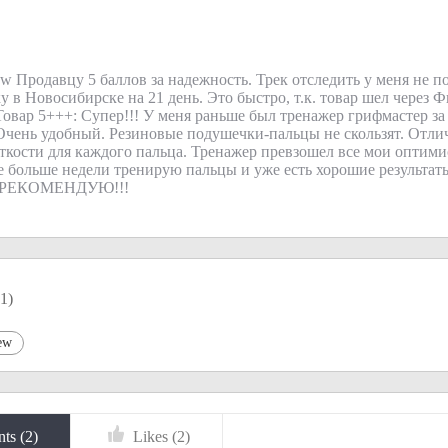
ew Продавцу 5 баллов за надежность. Трек отследить у меня не п
 в Новосибирске на 21 день. Это быстро, т.к. товар шел через
Товар 5+++: Супер!!! У меня раньше был тренажер грифмастер за 
Очень удобный. Резиновые подушечки-пальцы не скользят. Отли
ткости для каждого пальца. Тренажер превзошел все мои оптим
е больше недели тренирую пальцы и уже есть хорошие результа
РЕКОМЕНДУЮ!!!
1
)
ew
ts (
2
)
Likes (
2
)