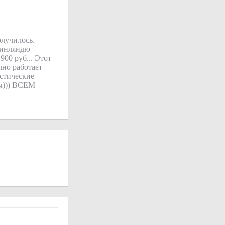
олучилось.
 Финляндю
900 руб... Этот
чно работает
истические
ты))) ВСЕМ