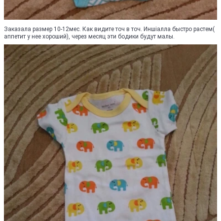
Заказала размер 10-12мес. Как видите точ в точ. Иншіалла быстро растем(
аппетит у нее хороший), через месяц эти бодики будут малы.