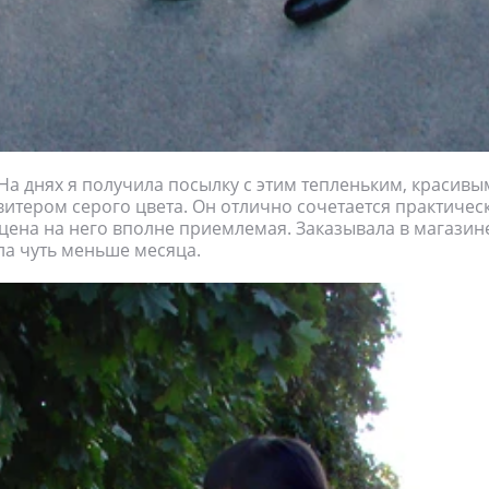
 На днях я получила посылку с этим тепленьким, красивы
итером серого цвета. Он отлично сочетается практичес
 цена на него вполне приемлемая. Заказывала в магазине
ла чуть меньше месяца.