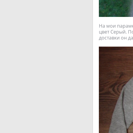
На мои параме
цвет Серый. П
доставки он д