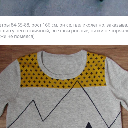
тры 84-65-88, рост 166 см, он сел великолепно, заказыва
ошив у него отличный, все швы ровные, нитки не торчал
аже не помялся)