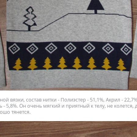
й вязки, состав нитки - Полиэстер - 51,1%, Акрил - 22,7%
 - 5,8%. Он очень мягкий и приятный к телу, не колется,
ошо тянется.