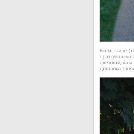
Всем привет))
практичным св
одеждой, да и
Доставка заня