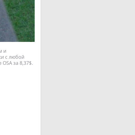
м и
ки с любой
 OSA за 8,37$.