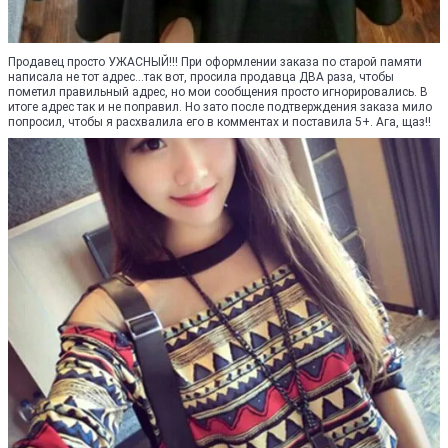
Продавец просто УЖАСНЫЙ!!! При оформлении заказа по старой памяти
написала не тот адрес...так вот, просила продавца ДВА раза, чтобы
пометил правильный адрес, но мои сообщения просто игнорировались. В
итоге адрес так и не поправил. Но зато после подтверждения заказа мило
попросил, чтобы я расхвалила его в комментах и поставила 5+. Ага, щаз!!