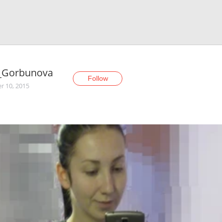
a_Gorbunova
Follow
r 10, 2015