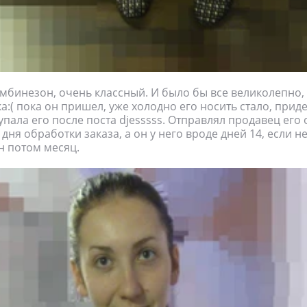
бинезон, очень классный. И было бы все великолепно, 
а:( пока он пришел, уже холодно его носить стало, прид
упала его после поста djesssss. Отправлял продавец его 
дня обработки заказа, а он у него вроде дней 14, если н
н потом месяц.