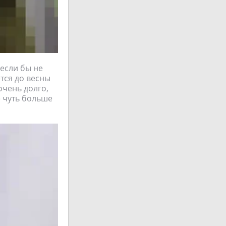
если бы не
ется до весны
очень долго,
е чуть больше