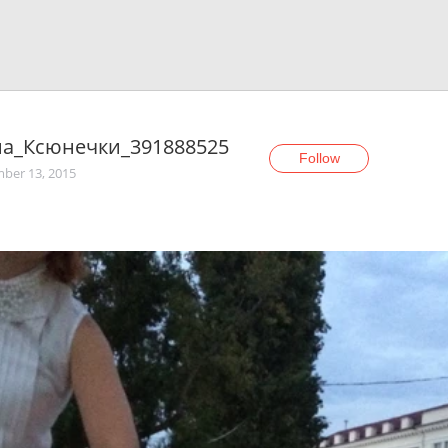
а_Ксюнечки_391888525
Follow
ber 13, 2015