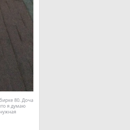
бирке 80. Доча
что я думаю
 нужная