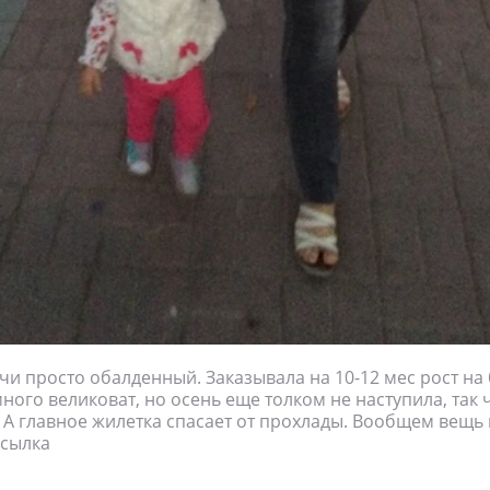
чи просто обалденный. Заказывала на 10-12 мес рост на 
много великоват, но осень еще толком не наступила, так 
 А главное жилетка спасает от прохлады. Вообщем вещь
ссылка