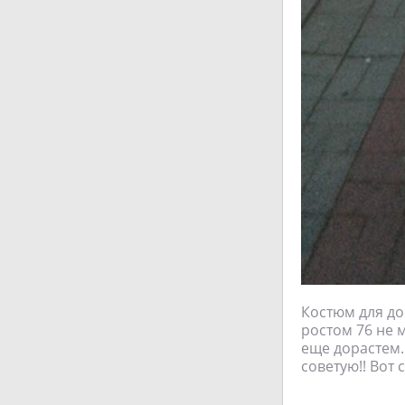
Костюм для до
ростом 76 не 
еще дорастем.
советую!! Вот 