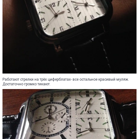
Работают стрелки на трёх циферблатах- все остальное красивый муляж.
Достаточно громко тикают.