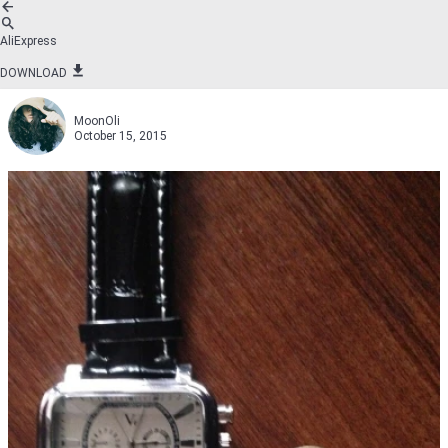
AliExpress
DOWNLOAD
MoonOli
October 15, 2015