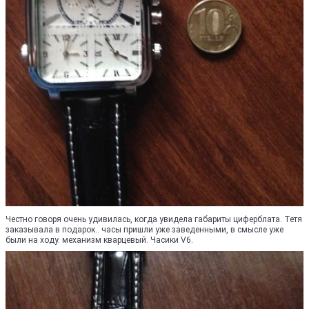
Честно говоря очень удивилась, когда увидела габариты циферблата. Тетя
заказывала в подарок.. часы пришли уже заведенными, в смысле уже
были на ходу. механизм кварцевый. Часики V6.