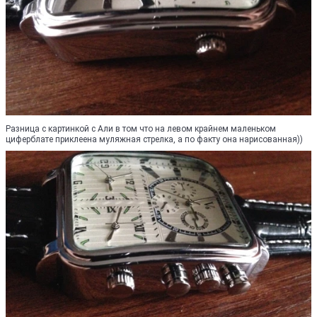
Разница с картинкой с Али в том что на левом крайнем маленьком
циферблате приклеена муляжная стрелка, а по факту она нарисованная))