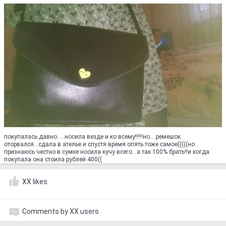
покупалась давно.....носила везде и ко всему!!!!!но....ремешок
оторвался...сдала в ателье и спустя время опять тоже самое(((((но
признаюсь честно в сумке носила кучу всего...а так 100% брать!!и когда
покупала она стоила рублей 400((
XX likes
Comments by XX users