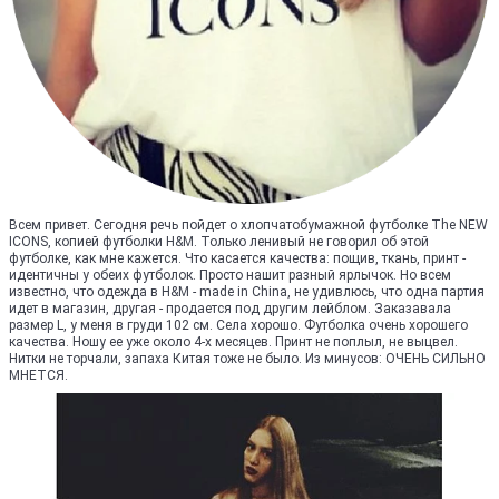
Всем привет. Сегодня речь пойдет о хлопчатобумажной футболке The NEW
ICONS, копией футболки H&M. Только ленивый не говорил об этой
футболке, как мне кажется. Что касается качества: пощив, ткань, принт -
идентичны у обеих футболок. Просто нашит разный ярлычок. Но всем
известно, что одежда в H&M - made in China, не удивлюсь, что одна партия
идет в магазин, другая - продается под другим лейблом. Заказавала
размер L, у меня в груди 102 см. Села хорошо. Футболка очень хорошего
качества. Ношу ее уже около 4-х месяцев. Принт не поплыл, не выцвел.
Нитки не торчали, запаха Китая тоже не было. Из минусов: ОЧЕНЬ СИЛЬНО
МНЕТСЯ.