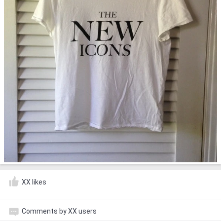
XX likes
Comments by XX users