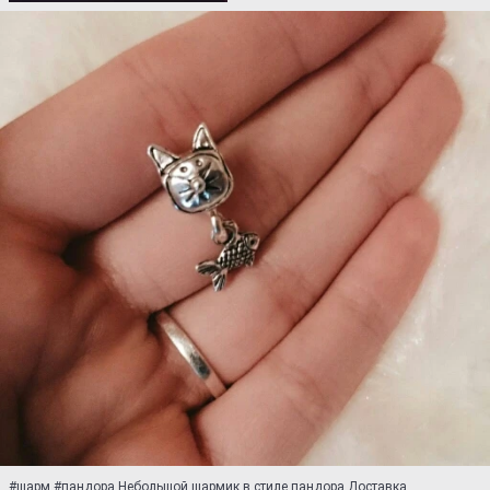
#шарм #пандора Небольшой шармик в стиле пандора.Доставка