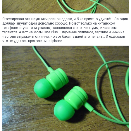
Я тестировал эти наушники ровно неделю, и был приятно удивлён. За один
доллар, звучат одни довольно хорошо. Но вот только на китайском
телефоне звучат они ужасно, появляются фоновые шумы, и частоты
теряются. А вот на моём One Plus . Звучание отличное, верхние и нижние
частоты выражены отлично, но вот басс падает( это печаль... И ещё жаль
что не удалось протестить на Iphone.