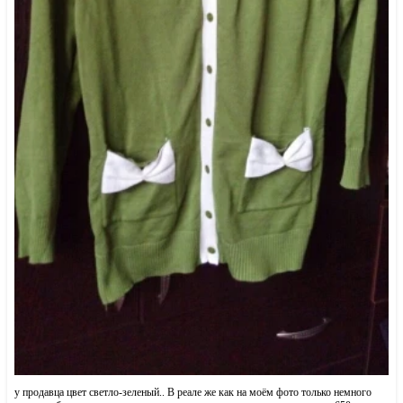
у продавца цвет светло-зеленый.. В реале же как на моём фото только немного