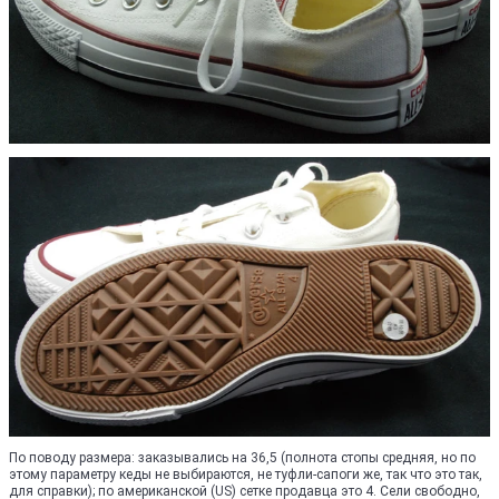
По поводу размера: заказывались на 36,5 (полнота стопы средняя, но по
этому параметру кеды не выбираются, не туфли-сапоги же, так что это так,
для справки); по американской (US) сетке продавца это 4. Сели свободно,