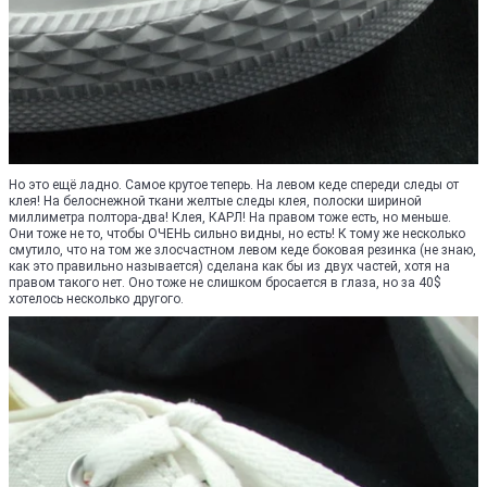
Но это ещё ладно. Самое крутое теперь. На левом кеде спереди следы от
клея! На белоснежной ткани желтые следы клея, полоски шириной
миллиметра полтора-два! Клея, КАРЛ! На правом тоже есть, но меньше.
Они тоже не то, чтобы ОЧЕНЬ сильно видны, но есть! К тому же несколько
смутило, что на том же злосчастном левом кеде боковая резинка (не знаю,
как это правильно называется) сделана как бы из двух частей, хотя на
правом такого нет. Оно тоже не слишком бросается в глаза, но за 40$
хотелось несколько другого.