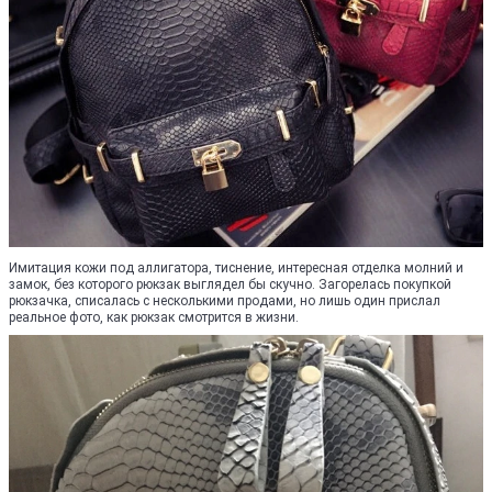
Имитация кожи под аллигатора, тиснение, интересная отделка молний и
замок, без которого рюкзак выглядел бы скучно. Загорелась покупкой
рюкзачка, списалась с несколькими продами, но лишь один прислал
реальное фото, как рюкзак смотрится в жизни.