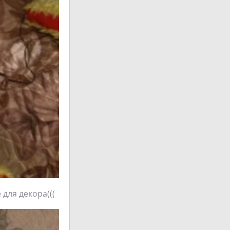
для декора(((