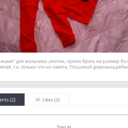
чками" для мальчика ,хлопок, нужно брать на размер бо
ятая, т.к. только что из пакета. Посылкой довольна,ребе
nts (
2
)
Likes (
2
)
Sign In