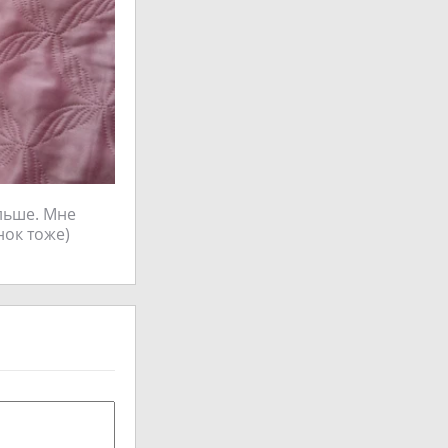
льше. Мне
нок тоже)