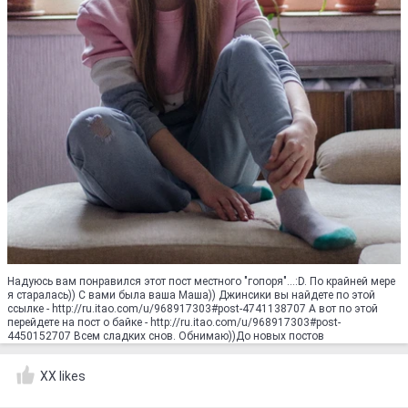
Надуюсь вам понравился этот пост местного "гопоря"...:D. По крайней мере
я старалась)) С вами была ваша Маша)) Джинсики вы найдете по этой
ссылке - http://ru.itao.com/u/968917303#post-4741138707 А вот по этой
перейдете на пост о байке - http://ru.itao.com/u/968917303#post-
4450152707 Всем сладких снов. Обнимаю))До новых постов
XX likes