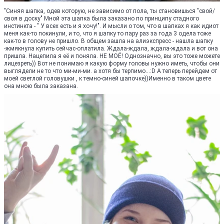
"Синяя шапка, одев которую, не зависимо от пола, ты становишься "свой/
своя в доску" Мной эта шапка была заказано по принципу стадного
инстинкта - " У всех есть и я хочу!". И мысли о том, что в шапках я как идиот
меня как-то покинули, и то, что я шапку то пару раз за года 3 одела тоже
как-то в голову не пришло. В общем зашла на алиэкспресс - нашла шапку
-жмякнула купить сейчас-оплатила. Ждала-ждала, ждала-ждала и вот она
пришла. Нацепила я её и поняла. НЕ МОЁ! Однозначно, вы это тоже можете
лицезреть)) Вот не понимаю я какую форму головы нужно иметь, чтобы они
выглядели не то что ми-ми-ми. а хотя бы терпимо...:D А теперь перейдем от
моей светлой головушки , к темно-синей шапочке))Именно в таком цвете
она мною была заказана.