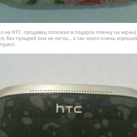
л на HTC. продавец положил в подарок пленку на экран)
я, без пузырей она не легла... а так чехол очень хороши
принт.