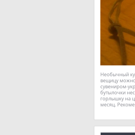
Необычный кул
вещицу можно 
сувениром-укр
бутылочки нес
горлышку на ц
месяц. Рекоме