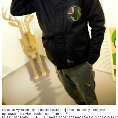
хорошая мужская куртка-парка, подклад флисовый. весну в ней уже
проходил) http://item.taobao.com/item.htm?
id=36110303095&ali_refid=a3_420435_1006:1102869769:6:%C1%AC%C3%B1%C