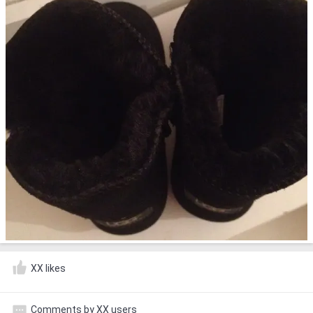
XX likes
Comments by XX users