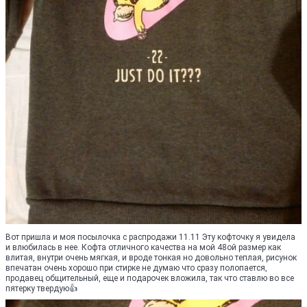
Вот пришла и моя посылочка с распродажи 11.11 Эту кофточку я увидела
и влюбилась в нее. Кофта отличного качества на мой 48ой размер как
влитая, внутри очень мягкая, и вроде тонкая но довольно теплая, рисунок
впечатан очень хорошо при стирке не думаю что сразу полопается,
продавец общительный, еще и подарочек вложила, так что ставлю во все
пятерку твердую👍