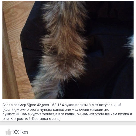
Брала размер S(рос.42,рост 163-164 рукав впритык),мех натуральный
(кролик)можно отстегнуть,на капюшоне мех очень жидкий ,но
пушистый.Сама куртка теплая,а вот капюшон намного тоньше чем куртка и
очень огромный.Доставка месяц.
XX likes