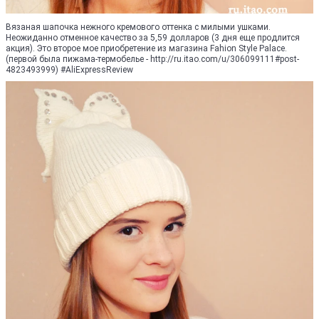
Вязаная шапочка нежного кремового оттенка с милыми ушками.
Неожиданно отменное качество за 5,59 долларов (3 дня еще продлится
акция). Это второе мое приобретение из магазина Fahion Style Palace.
(первой была пижама-термобелье - http://ru.itao.com/u/306099111#post-
4823493999) #AliExpressReview