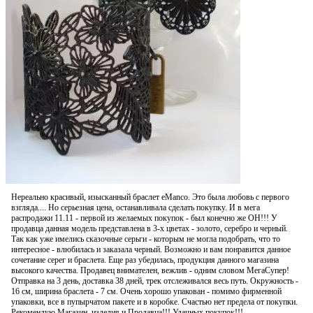
Нереально красивый, изысканный браслет еManco. Это была любовь с первого
взгляда.... Но серьезная цена, останавливала сделать покупку. И в мега
распродажи 11.11 - первой из желаемых покупок - был конечно же ОН!!! У
продавца данная модель представлена в 3-х цветах - золото, серебро и черный.
Так как уже имелись сказочные серьги - которым не могла подобрать, что то
интересное - влюбилась и заказала черный. Возможно и вам понравится данное
сочетание серег и браслета. Еще раз убедилась, продукция данного магазина
высокого качества. Продавец внимателен, вежлив - одним словом МегаСупер!
Отправка на 3 день, доставка 38 дней, трек отслеживался весь путь. Окружность -
16 см, ширина браслета - 7 см. Очень хорошо упакован - помимо фирменной
упаковки, все в пупырчатом пакете и в коробке. Счастью нет предела от покупки.
Рекомендую Магазин, изделия и Продавца!!! Удачных покупок!!!