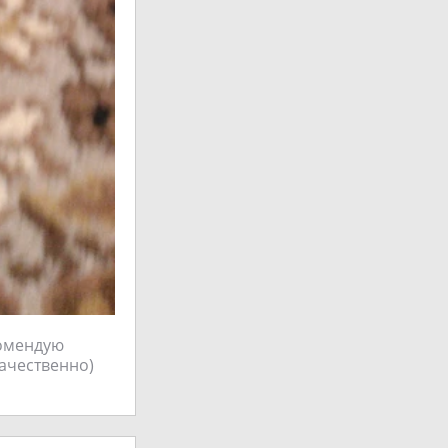
комендую
качественно)