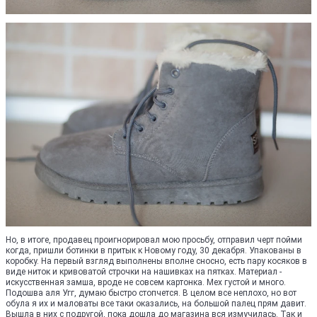
Но, в итоге, продавец проигнорировал мою просьбу, отправил черт пойми
когда, пришли ботинки в притык к Новому году, 30 декабря. Упакованы в
коробку. На первый взгляд выполнены вполне сносно, есть пару косяков в
виде ниток и кривоватой строчки на нашивках на пятках. Материал -
искусственная замша, вроде не совсем картонка. Мех густой и много.
Подошва аля Угг, думаю быстро стопчется. В целом все неплохо, но вот
обула я их и маловаты все таки оказались, на большой палец прям давит.
Вышла в них с подругой, пока дошла до магазина вся измучилась. Так и