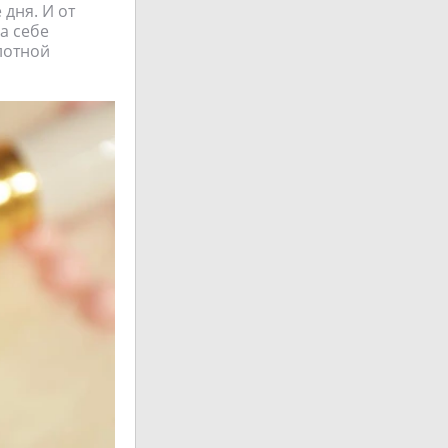
дня. И от
а себе
лотной