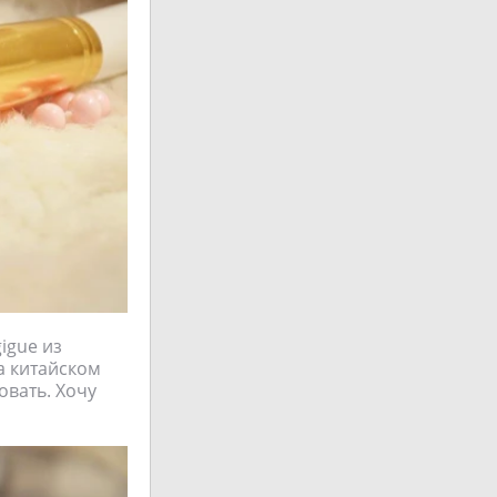
igue из
а китайском
овать. Хочу