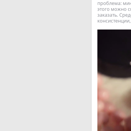
проблема: мин
этого можно с
заказать. Сре
консистенции,