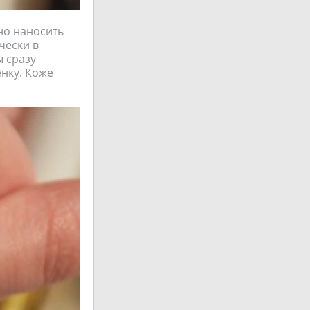
но наносить
чески в
ы сразу
ёнку. Коже