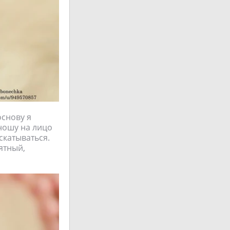
основу я
аношу на лицо
скатываться.
ятный,