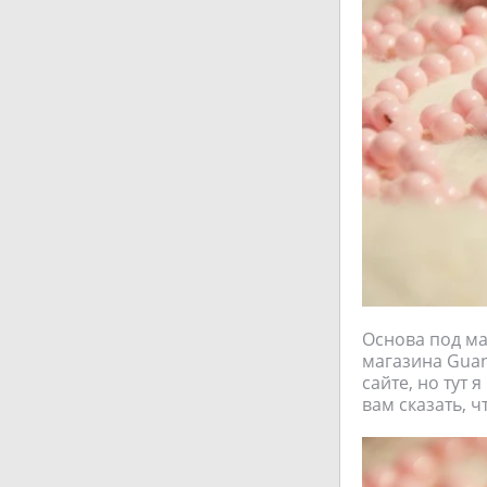
Основа под ма
магазина Guan
сайте, но тут
вам сказать, ч