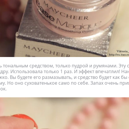
ь тональным средством, только пудрой и румянами. Эту 
дру. Использовала только 1 раз. И эффект впечатлил! Н
ко. Вы будете его размазывать, и средство будет как бы 
му. Но оно суховатенькое само по себе. Запах очень при
ок.