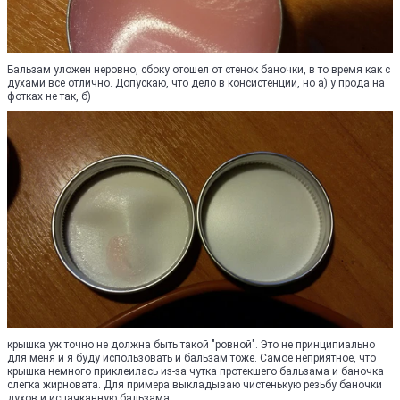
Бальзам уложен неровно, сбоку отошел от стенок баночки, в то время как с
духами все отлично. Допускаю, что дело в консистенции, но а) у прода на
фотках не так, б)
крышка уж точно не должна быть такой "ровной". Это не принципиально
для меня и я буду использовать и бальзам тоже. Самое неприятное, что
крышка немного приклеилась из-за чутка протекшего бальзама и баночка
слегка жирновата. Для примера выкладываю чистенькую резьбу баночки
духов и испачканную бальзама