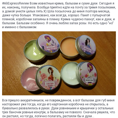
#AliExpressReview Всем известные крема, бальзам и сухие духи. Сегодня я
их, наконец, получила. Вообще приятно идти на почту за тремя посылками,
а домой унести целых пять Х) Шла посылочка до меня полтора месяца,
даже чутка больше. Упаковано, как всегда, хорошо. Пакет с пупырчатой
пленкой, коробочки запаяны в пленку. Крема чудесно пахнут, как и духи, и
бальзам. Бальзам особенно. Я очень люблю запах розы. Но есть одно "но"
и именно с бальзамом.
Все пришло аккуратненькое, не поврежденное, а вот бальзам для губ меня
насторожил уже тогда, когда его картонная коробочка не открылась, а
буквально развалилась в руках. Духи ровненькие и крышечки у остальных
трех баночек ровные изнутри, а бальзаму не повезло. Сначала решила, что
он растаял, но тогда, логично полагать, растаяли бы и духи...