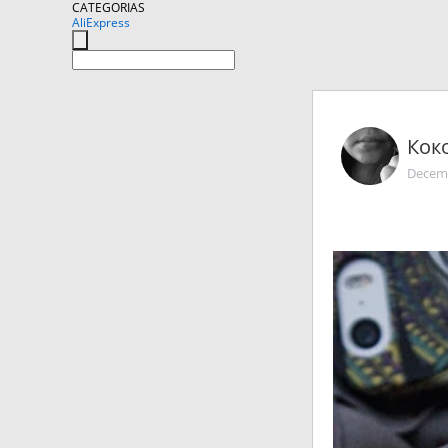
CATEGORIAS
AliExpress
Кок
Decemb