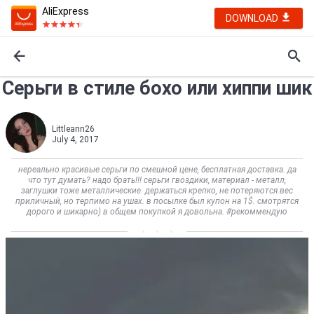
AliExpress
DOWNLOAD
Серьги в стиле бохо или хиппи шик
Littleann26
July 4, 2017
нереально красивые серьги по смешной цене, бесплатная доставка. да
что тут думать? надо брать!!! серьги гвоздики, материал - металл,
заглушки тоже металлические. держаться крепко, не потеряются.вес
приличный, но терпимо на ушах. в посылке был купон на 1$. смотрятся
дорого и шикарно) в общем покупкой я довольна. #рекоммендую