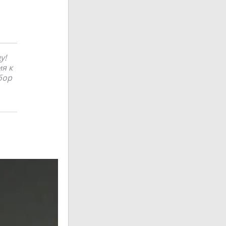
у!
я к
бор