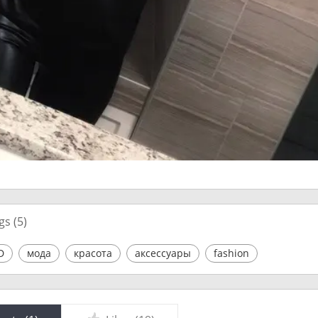
gs (
5
)
D
мода
красота
аксессуары
fashion