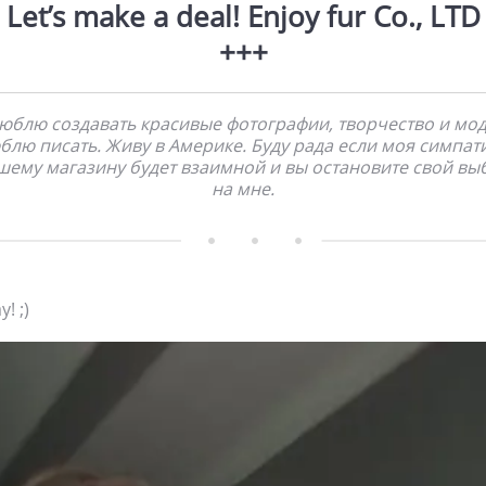
Let’s make a deal! Enjoy fur Co., LTD
+++
юблю создавать красивые фотографии, творчество и мод
блю писать. Живу в Америке. Буду рада если моя симпати
шему магазину будет взаимной и вы остановите свой вы
на мне.
! ;)