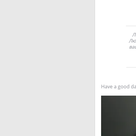
Л
Лю
ва
Have a good day