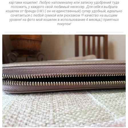
картами кошелек!. Любую напоминалку или записку удобрений туда
положить, у каждого свой любимый несессер. Для себя я выбрала
кошелек от бренда O.M.I.( он не единственный) супер удобный, идеально
сочетаеться с любой сумкой или рюкзаком !!! качество на высшем
уровне! на фото мой кошелек в использование 4 месяца;) приятных
покупок!