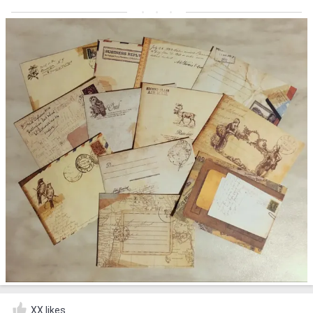
XX likes