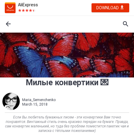
AliExpress
DOWNLOAD
Милые конвертики 💌
Maria_Semenchenko
March 15, 2018
Если Вы любитель бумажных писем - эти конвертики Вам точно
понравятся. Винтажный стиль очень красиво передан на бумаге. Правда,
сам конвертик маленький, но туда без проблем поместится пакетик чая и
записка с тёплыми пожеланиями)