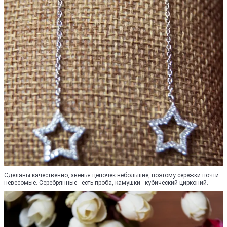
Сделаны качественно, звенья цепочек небольшие, поэтому сережки почти
невесомые. Серебрянные - есть проба, камушки - кубический цирконий.