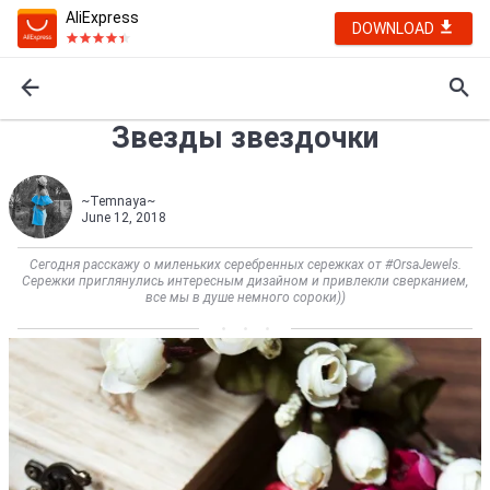
AliExpress
DOWNLOAD
Звезды звездочки
~Temnaya~
June 12, 2018
Сегодня расскажу о миленьких серебренных сережках от #OrsaJewels.
Сережки приглянулись интересным дизайном и привлекли сверканием,
все мы в душе немного сороки))