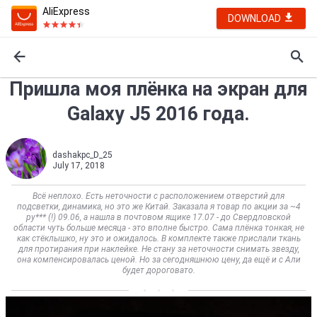
AliExpress
DOWNLOAD
Пришла моя плёнка на экран для
Galaxy J5 2016 года.
dashakpc_D_25
July 17, 2018
Всё неплохо. Есть неточности с расположением отверстий для
подсветки, динамика, но это же Китай. Заказала я товар по акции за ~4
ру*** (!) 09.06, а нашла в почтовом ящике 17.07 - до Свердловской
области чуть больше месяца - это вполне быстро. Сама плёнка тонкая, не
как стёклышко, ну это и ожидалось. В комплекте также прислали ткань
для протирания при наклейке. Не стану за неточности снимать звезду,
она компенсировалась ценой. Но за сегодняшнюю цену, да ещё и с Али
будет дороговато.